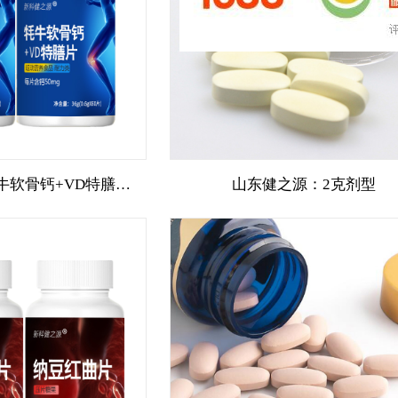
山东健之源：牦牛软骨钙+VD特膳运动营养片代加工
山东健之源：2克剂型