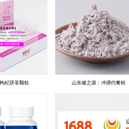
黑枸杞茯苓颗粒
山东健之源：冲调代餐粉